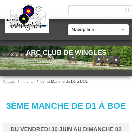
Panneau de gestion des cookies
ARC CLUB DE WINGLES
Accueil
3ème Manche de D1 à BOE
3ÈME MANCHE DE D1 À BOE
DU
VENDREDI
30
JUIN
AU
DIMANCHE
02