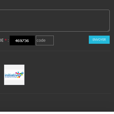
DE
*
:
ENVOYER