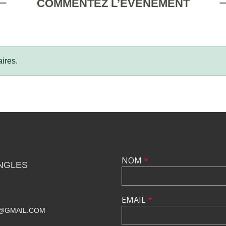
COMMENTEZ L’ÉVÈNEMENT
ires.
NOM
*
NGLES
EMAIL
*
@GMAIL.COM