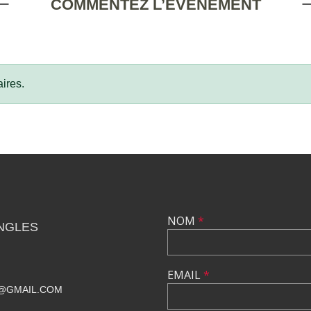
COMMENTEZ L’ÉVÈNEMENT
ires.
NOM
*
NGLES
EMAIL
*
@GMAIL.COM