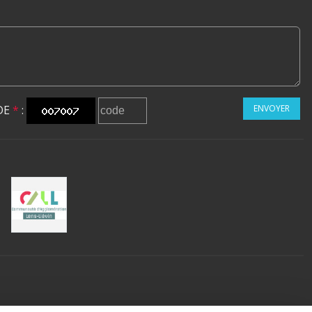
DE
*
:
ENVOYER